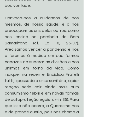
boa vontade.
Convoca-nos a cuidarmos de nós 
mesmos, de nossa saúde, e a nos 
preocuparmos uns pelos outros, como 
nos ensina na parábola do Bom 
Samaritano (cf. Lc 10, 25-37). 
Precisamos vencer a pandemia e nós 
o faremos à medida em que formos 
capazes de superar as divisões e nos 
unirmos em torno da vida. Como 
indiquei na recente Encíclica Fratelli 
tutti, «passada a crise sanitária, a pior 
reação seria cair ainda mais num 
consumismo febril e em novas formas 
de autoproteção egoísta» (n. 35). Para 
que isso não ocorra, a Quaresma nos 
é de grande auxílio, pois nos chama à 