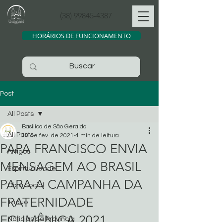
(38) 99845-4387
HORÁRIOS DE FUNCIONAMENTO
Post
All Posts
Basílica de São Geraldo
All Posts
18 de fev. de 2021
4 min de leitura
PAPA FRANCISCO ENVIA
Artigos
MENSAGEM AO BRASIL
Espiritualidade
PARA A CAMPANHA DA
Obra Social
FRATERNIDADE
Tríduo
ECUMÊNICA 2021
Noticias da Província