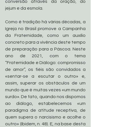
conversão através da oração, do 
jejum e da esmola.
Como é tradição há várias décadas, a 
Igreja no Brasil promove a Campanha 
da Fraternidade, como um auxílio 
concreto para a vivência deste tempo 
de preparação para a Páscoa. Neste 
ano de 2021, com o tema 
“Fraternidade e Diálogo: compromisso 
de amor”, os fiéis são convidados a 
«sentar-se a escutar o outro» e, 
assim, superar os obstáculos de um 
mundo que é muitas vezes «um mundo 
surdo». De fato, quando nos dispomos 
ao diálogo, estabelecemos «um 
paradigma de atitude receptiva, de 
quem supera o narcisismo e acolhe o 
outro» (Ibidem, n. 48). E, na base desta 