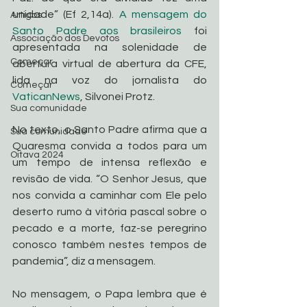
unidade” (Ef 2,14a). 
A mensagem do 
Artigos
Santo Padre aos brasileiros
 foi 
Associação dos Devotos
apresentada na solenidade de 
Começar
abertura virtual de abertura da CFE, 
lida na voz do jornalista do 
Começar
VaticanNews
, Silvonei Protz.
Sua comunidade
No texto, o Santo Padre afirma que a 
Sua comunidade
Quaresma convida a todos para um  
Oitava 2024
um tempo de intensa reflexão e 
revisão de vida. “O Senhor Jesus, que 
nos convida a caminhar com Ele pelo 
deserto rumo à vitória pascal sobre o 
pecado e a morte, faz-se peregrino 
conosco também nestes tempos de 
pandemia”, diz a mensagem.
No mensagem, o Papa lembra que é 