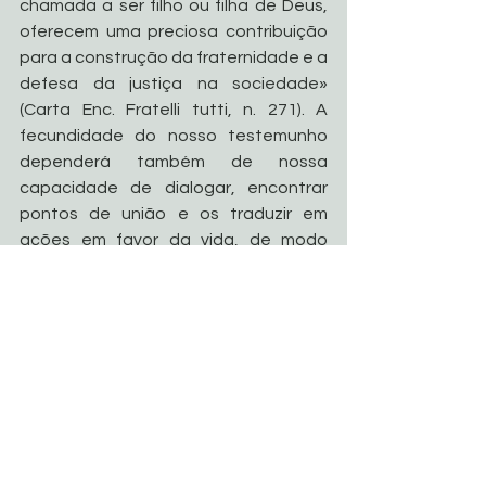
chamada a ser filho ou filha de Deus, 
oferecem uma preciosa contribuição 
para a construção da fraternidade e a 
defesa da justiça na sociedade» 
(Carta Enc. Fratelli tutti, n. 271). A 
fecundidade do nosso testemunho 
dependerá também de nossa 
capacidade de dialogar, encontrar 
pontos de união e os traduzir em 
ações em favor da vida, de modo 
especial, a vida dos mais vulneráveis.
Desejando a graça de uma frutuosa 
Campanha da Fraternidade 
Ecumênica, envio a todos e cada um a 
Bênção Apostólica, pedindo que 
nunca deixem de rezar por mim.
Roma, São João de Latrão, 17 de 