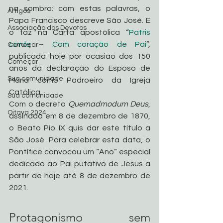
na sombra: com estas palavras, o 
Artigos
Papa Francisco descreve São José. E 
Associação dos Devotos
o faz na Carta apostólica “
Patris 
corde – Com coração de Pai
”, 
Começar
publicada hoje por ocasião dos 150 
Começar
anos da declaração do Esposo de 
Sua comunidade
Maria como Padroeiro da Igreja 
Católica.
Sua comunidade
Com o decreto 
Quemadmodum Deus
, 
Oitava 2024
assinado em 8 de dezembro de 1870, 
o Beato Pio IX quis dar este título a 
São José. Para celebrar esta data, o 
Pontífice convocou um “Ano” especial 
dedicado ao Pai putativo de Jesus a 
partir de hoje até 8 de dezembro de 
2021.
Protagonismo sem 