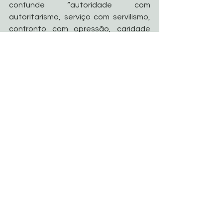
confunde “autoridade com 
autoritarismo, serviço com servilismo, 
confronto com opressão, caridade 
com assistencialismo, força com 
destruição”.
Na décima nota, “Patris corde” revela 
também um hábito da vida de 
Francisco: todos os dias, o Pontífice 
reza uma oração ao Esposo de Maria 
“tirada dum livro francês de devoções, 
do século XIX, da Congregação das 
Religiosas de Jesus e Maria”. Trata-se 
de uma oração que “expressa 
devoção e confiança” a São José, 
mas também “certo desafio”, explica o 
Papa, porque se conclui com estas 
palavras: “Que não se diga que eu Vos 
invoquei em vão, e dado que tudo 