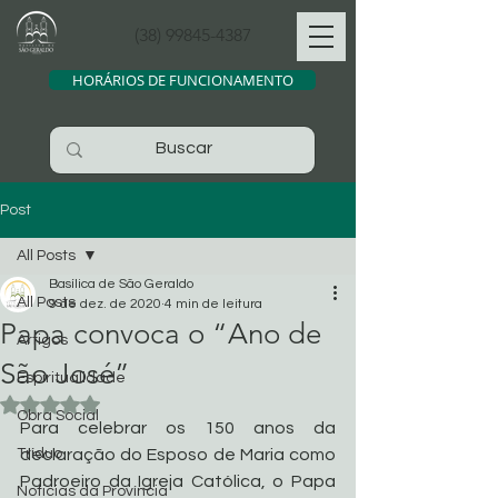
(38) 99845-4387
HORÁRIOS DE FUNCIONAMENTO
Post
All Posts
Basílica de São Geraldo
All Posts
9 de dez. de 2020
4 min de leitura
Papa convoca o “Ano de
Artigos
São José”
Espiritualidade
Avaliado com NaN de 5 estrelas.
Obra Social
Para celebrar os 150 anos da 
Tríduo
declaração do Esposo de Maria como 
Padroeiro da Igreja Católica, o Papa 
Noticias da Província