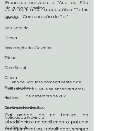
Francisco convoca o "Ano de São 
Dia-a-dia na Basílica
José" com a Carta apostólica “Patris 
corde – Com coração de Pai”.
História
São Geraldo
Oitava
Associação dos Devotos
Tríduo
Obra Social
Oitava
Ano de São José começa neste 8 de 
Espiritualidade
dezembro de 2020 e se encerrará em 8 
de dezembro de 2021
História
Vatican News
Dia-a-dia na Basílica
Pai amado, pai na ternura, na 
Noticias da Província
obediência e no acolhimento; pai com 
São Geraldo
coragem criativa, trabalhador, sempre 