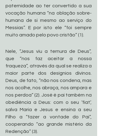
paternidade ao ter convertido a sua 
vocação humana “na oblação sobre-
humana de si mesmo ao serviço do 
Messias”. E por isto ele “foi sempre 
muito amado pelo povo cristão” (1).
Nele, “Jesus viu a ternura de Deus”, 
que “nos faz aceitar a nossa 
fraqueza”, através da qual se realiza a 
maior parte dos desígnios divinos. 
Deus, de fato, “não nos condena, mas 
nos acolhe, nos abraça, nos ampara e 
nos perdoa” (2). José é pai também na 
obediência a Deus: com o seu ‘fiat’, 
salva Maria e Jesus e ensina a seu 
Filho a “fazer a vontade do Pai”, 
cooperando “ao grande mistério da 
Redenção” (3).