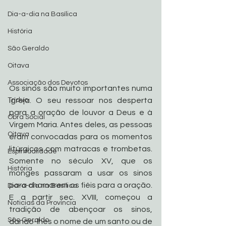
Dia-a-dia na Basílica
História
São Geraldo
Oitava
Associação dos Devotos
Os sinos são muito importantes numa 
Igreja. O seu ressoar nos desperta 
Tríduo
para a oração de louvor a Deus e à 
Obra Social
Virgem Maria. Antes deles, as pessoas 
Oitava
eram convocadas para os momentos 
litúrgicos com matracas e trombetas. 
Espiritualidade
Somente no século XV, que os 
História
monges passaram a usar os sinos 
para chamarem os fiéis para a oração. 
Dia-a-dia na Basílica
E a partir sec. XVIII, começou a 
Noticias da Província
tradição de abençoar os sinos, 
São Geraldo
dando-lhes o nome de um santo ou de 