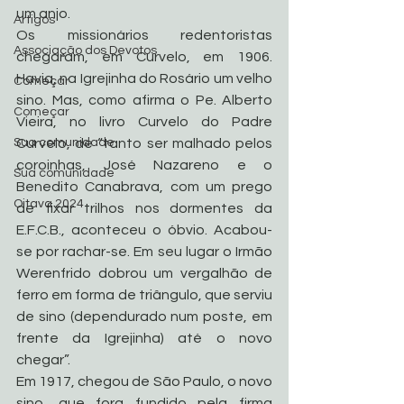
um anjo.
Artigos
Os missionários redentoristas 
Associação dos Devotos
chegaram, em Curvelo, em 1906. 
Havia, na Igrejinha do Rosário um velho 
Começar
sino. Mas, como afirma o Pe. Alberto 
Começar
Vieira, no livro Curvelo do Padre 
Curvelo, de “tanto ser malhado pelos 
Sua comunidade
coroinhas, José Nazareno e o 
Sua comunidade
Benedito Canabrava, com um prego 
Oitava 2024
de fixar trilhos nos dormentes da 
E.F.C.B., aconteceu o óbvio. Acabou-
se por rachar-se. Em seu lugar o Irmão 
Werenfrido dobrou um vergalhão de 
ferro em forma de triângulo, que serviu 
de sino (dependurado num poste, em 
frente da Igrejinha) até o novo 
chegar”. 
Em 1917, chegou de São Paulo, o novo 
sino, que fora fundido pela firma 