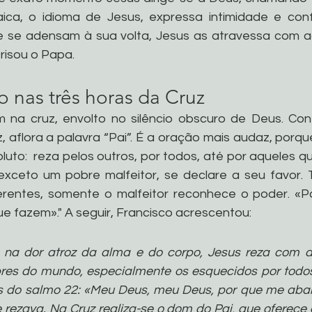
ica, o idioma de Jesus, expressa intimidade e conf
e se adensam à sua volta, Jesus as atravessa com a
 frisou o Papa.
o nas três horas da Cruz
 na cruz, envolto no silêncio obscuro de Deus. Con
, aflora a palavra “Pai”. É a oração mais audaz, porqu
oluto:  reza pelos outros, por todos, até por aqueles 
xceto um pobre malfeitor, se declare a seu favor. 
ferentes, somente o malfeitor reconhece o poder. «Pai
e fazem»." A seguir, Francisco acrescentou:
na dor atroz da alma e do corpo, Jesus reza com as
es do mundo, especialmente os esquecidos por todos,
s do salmo 22: «Meu Deus, meu Deus, por que me aban
rezava. Na Cruz realiza-se o dom do Pai, que oferece o