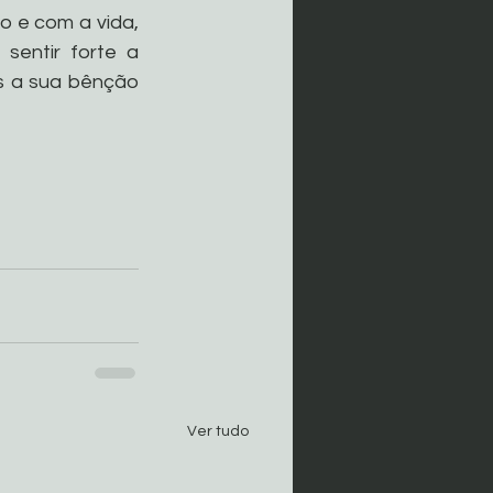
o e com a vida, 
entir forte a 
s a sua bênção 
Ver tudo