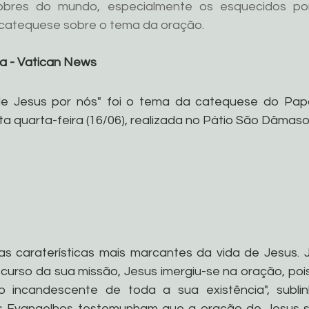
bres do mundo, especialmente os esquecidos por 
 catequese sobre o tema da oração.
a - Vatican News
de Jesus por nós" foi o tema da catequese do Papa
ta quarta-feira (16/06), realizada no Pátio São Dâmaso
s caraterísticas mais marcantes da vida de Jesus. J
curso da sua missão, Jesus imergiu-se na oração, pois
 incandescente de toda a sua existência", sublinh
s Evangelhos testemunham que a oração de Jesus se