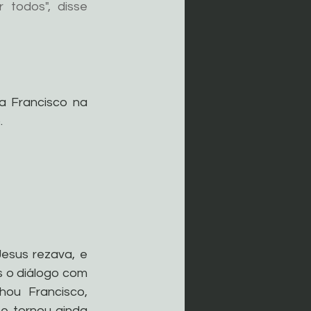
todos", disse 
 Francisco na 
.
esus rezava, e 
 o diálogo com 
ou Francisco, 
 tornou ainda 