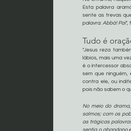
Esta palavra arama
sente as trevas qu
palavra: 
Abbá! Pai
",
Tudo é oraçã
"Jesus reza também
lábios, mais uma vez
é o intercessor abs
sem que ninguém, e
contra ele, ou indi
pois não sabem o qu
No meio do drama, 
salmos; com os pobr
as trágicas palavra
sentia o abandono e 