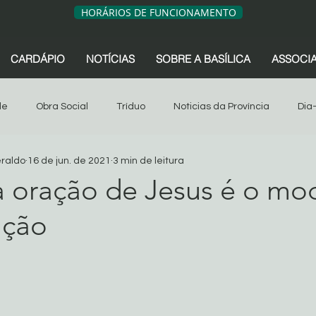
HORÁRIOS DE FUNCIONAMENTO
CARDÁPIO
NOTÍCIAS
SOBRE A BASÍLICA
ASSOCI
de
Obra Social
Tríduo
Noticias da Província
Dia
eraldo
16 de jun. de 2021
3 min de leitura
sociação dos Devotos
Tríduo
Obra Social
Oitava
a oração de Jesus é o mo
ação
s da Província
São Geraldo
Artigos
Associação dos 
de 5 estrelas.
Sua comunidade
Oitava 2024