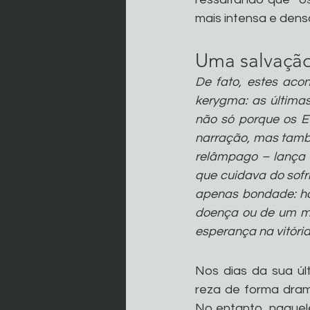
mais intensa e dens
Uma salvação
De fato, estes aco
kerygma: as última
não só porque os E
narração, mas tamb
relâmpago – lança l
que cuidava do sofr
apenas bondade: há
doença ou de um mo
esperança na vitória
Nos dias da sua úl
reza de forma dram
No entanto, naquel