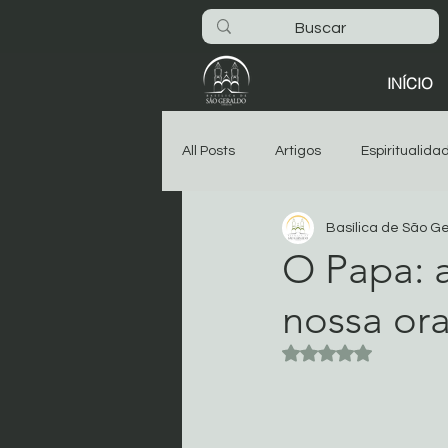
INÍCIO
All Posts
Artigos
Espiritualida
Basílica de São G
São Geraldo
Oitava
As
O Papa: 
nossa or
Dia-a-dia na Basílica
Noticia
Avaliado com NaN 
Começar
Sua comunidade