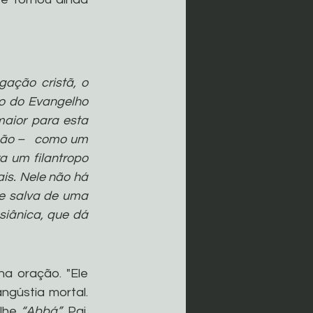
ação cristã, o 
o do Evangelho 
ior para esta 
ão –   como um 
 um filantropo 
s. Nele não há 
 salva de uma 
ânica, que dá 
 oração. "Ele 
gústia mortal. 
lhe 
“Abbá”
, Pai. 