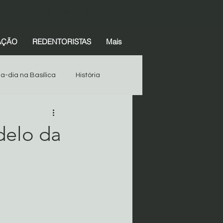
(38) 99845-4387
AÇÃO
REDENTORISTAS
Mais
-a-dia na Basílica
História
Espiritualidade
História
delo da
Devotos
Começar