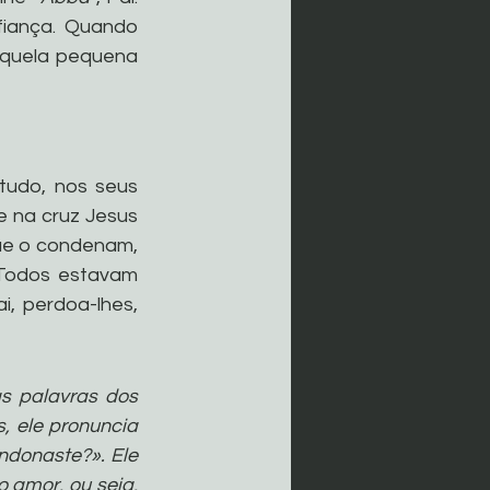
iança. Quando 
quela pequena 
tudo, nos seus 
e na cruz Jesus 
que o condenam, 
Todos estavam 
, perdoa-lhes, 
 palavras dos 
 ele pronuncia 
donaste?». Ele 
 amor, ou seja, 