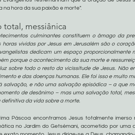
a na hora da sua paixão e morte".
 total, messiânica
ntecimentos culminantes constituem o âmago da preg
s horas vividas por Jesus em Jerusalém são o coraçã
vangelistas dedicam um espaço proporcionalmente ma
ém porque o acontecimento da sua morte e ressurreiç
uz sobre todo o resto da vicissitude de Jesus. Não era
imento e das doenças humanas. Ele foi isso e muito mai
 salvação, e não uma salvação episódica – a que me
mento de desânimo – mas uma salvação total, messi
 definitiva da vida sobre a morte.
tima Páscoa encontramos Jesus totalmente imerso na
ática no Jardim do Getsémani, acometido por uma an
e exato momento Jesus dirige-se a Deus, chamando-