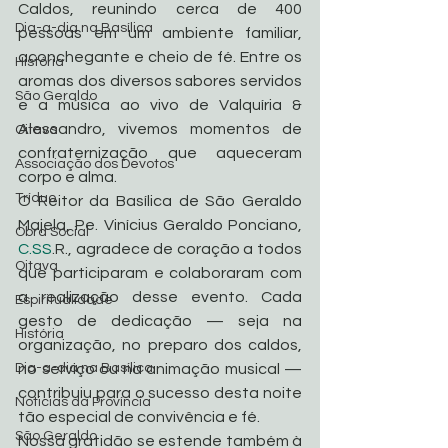
Caldos, reunindo cerca de 400 
Dia-a-dia na Basílica
pessoas em um ambiente familiar, 
aconchegante e cheio de fé. Entre os 
História
aromas dos diversos sabores servidos 
São Geraldo
e a música ao vivo de Valquíria & 
Alessandro, vivemos momentos de 
Oitava
confraternização que aqueceram 
Associação dos Devotos
corpo e alma.
Tríduo
O Reitor da Basílica de São Geraldo 
Majela, Pe. Vinícius Geraldo Ponciano, 
Obra Social
C.SS
.R., agradece de coração a todos 
Oitava
que participaram e colaboraram com 
a realização desse evento. Cada 
Espiritualidade
gesto de dedicação — seja na 
História
organização, no preparo dos caldos, 
Dia-a-dia na Basílica
no serviço ou na animação musical — 
contribuiu para o sucesso desta noite 
Noticias da Província
tão especial de convivência e fé.
São Geraldo
Nossa gratidão se estende também à 