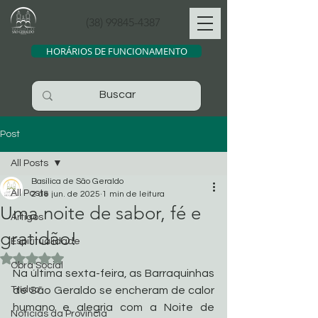
(38) 99845-4387
HORÁRIOS DE FUNCIONAMENTO
Post
All Posts
Basílica de São Geraldo
All Posts
2 de jun. de 2025
1 min de leitura
Uma noite de sabor, fé e
Artigos
gratidão!
Espiritualidade
Avaliado com NaN de 5 estrelas.
Obra Social
Na última sexta-feira, as Barraquinhas 
Tríduo
de São Geraldo se encheram de calor 
humano e alegria com a Noite de 
Noticias da Província