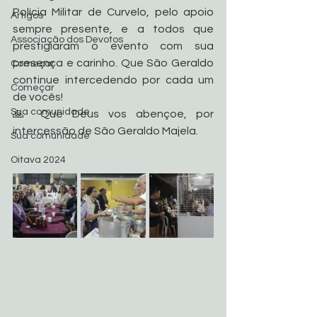
Polícia Militar de Curvelo, pelo apoio 
Artigos
sempre presente, e a todos que 
Associação dos Devotos
prestigiaram o evento com sua 
presença e carinho. Que São Geraldo 
Começar
continue intercedendo por cada um 
Começar
de vocês!
Sua comunidade
🙏 Que Deus vos abençoe, por 
intercessão de São Geraldo Majela.
Sua comunidade
Oitava 2024