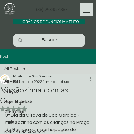
(38) 99845-4387
HORÁRIOS DE FUNCIONAMENTO
Post
All Posts
Basílica de São Geraldo
All Posts
5 de set. de 2022
1 min de leitura
Missãozinha com as
Artigos
Crianças
Espiritualidade
Avaliado com NaN de 5 estrelas.
Obra Social
8° Dia da Oitava de São Geraldo - 
Tríduo
Missãozinha com as crianças na Praça 
da Basílica com participação do 
Noticias da Província