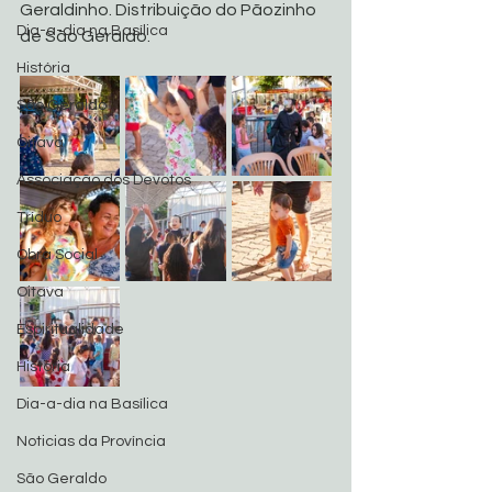
Geraldinho. Distribuição do Pãozinho 
Dia-a-dia na Basílica
de São Geraldo.
História
São Geraldo
Oitava
Associação dos Devotos
Tríduo
Obra Social
Oitava
Espiritualidade
História
Dia-a-dia na Basílica
Noticias da Província
São Geraldo