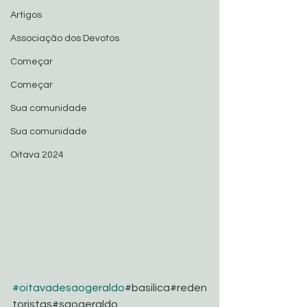
Artigos
Associação dos Devotos
Começar
Começar
Sua comunidade
Sua comunidade
Oitava 2024
#oitavadesaogeraldo
#basilica#reden
toristas#saogeraldo