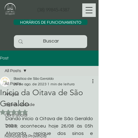
(38) 99845-4387
HORÁRIOS DE FUNCIONAMENTO
Post
All Posts
Basílica de São Geraldo
All Posts
26 de ago. de 2023
1 min de leitura
Início da Oitava de São
Artigos
Geraldo
Espiritualidade
Avaliado com NaN de 5 estrelas.
Obra Social
Dando início à Oitava de São Geraldo 
Tríduo
2023, aconteceu hoje 26/08 às 05h 
Alvorada, repique dos sinos e 
Noticias da Província