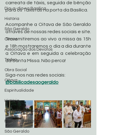
carreata de táxis, seguida de bênção 
Dia-a-dia na Basílica
para os Taxistas na porta da Basílica.
História
Acompanhe a Oitava de São Geraldo 
São Geraldo
através de nossas redes sociais e site.
Transmitiremos ao vivo a missa às 15h 
Oitava
e 18h mostraremos o dia a dia durante 
Associação dos Devotos
a Oitava e em seguida a celebração 
Tríduo
da Santa Missa. Não perca!
Obra Social
Siga-nos nas redes sociais: 
Oitava
@basilicadesaogeraldo
Espiritualidade
História
Dia-a-dia na Basílica
Noticias da Província
São Geraldo