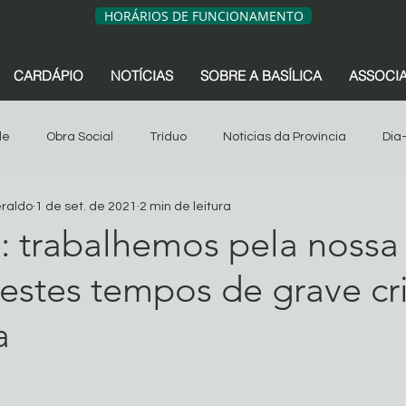
HORÁRIOS DE FUNCIONAMENTO
CARDÁPIO
NOTÍCIAS
SOBRE A BASÍLICA
ASSOCI
de
Obra Social
Tríduo
Noticias da Província
Dia
eraldo
1 de set. de 2021
2 min de leitura
sociação dos Devotos
Tríduo
Obra Social
Oitava
o: trabalhemos pela nossa
stes tempos de grave cr
s da Província
São Geraldo
Artigos
Associação dos 
a
Sua comunidade
Oitava 2024
de 5 estrelas.