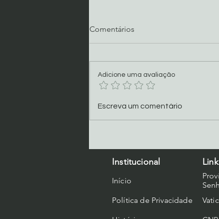
Comentários
Adicione uma avaliação
Programação Oitava 2026
Escreva um comentário
Institucional
Link
Prov
Início
Senh
Política de Privacidade
Vati