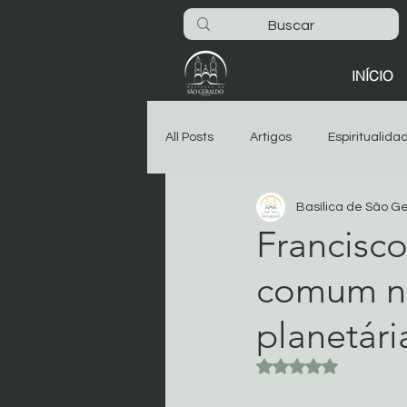
INÍCIO
All Posts
Artigos
Espiritualida
Basílica de São G
São Geraldo
Oitava
As
Francisc
comum ne
Dia-a-dia na Basílica
Noticia
planetári
Começar
Sua comunidade
Avaliado com NaN 