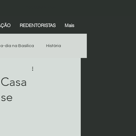
(38) 99845-4387
AÇÃO
REDENTORISTAS
Mais
-a-dia na Basílica
História
Espiritualidade
História
 Casa
ise
Devotos
Começar