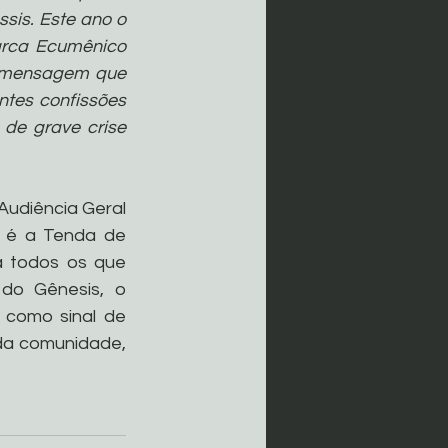
sis. Este ano o 
rca Ecumênico 
 mensagem que 
tes confissões 
e grave crise 
udiência Geral 
o é a Tenda de 
 todos os que 
o Gênesis, o 
como sinal de 
da comunidade, 