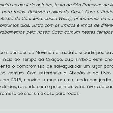
luirá no dia 4 de outubro, festa de São Francisco de As
para todos. Renovar o oikos de Deus". Com o Patria
ebispo de Cantuária, Justin Welby, preparamos uma
próximos dias. Junto com os irmãos e irmãs de diferen
 trabalhemos pela nossa Casa comum nestes tempos d
em pessoas do Movimento Laudato si' participou da A
o início do Tempo da Criação, cujo símbolo este an
senta o compromisso de salvaguardar um lugar para
sa comum. Com referência a Abraão e ao Livro d
 em 2015, convida a montar uma tenda nos jardins 
xcluídos, rezando com e pelos mais vulneráveis ​​de ca
romisso de criar uma casa para todos.