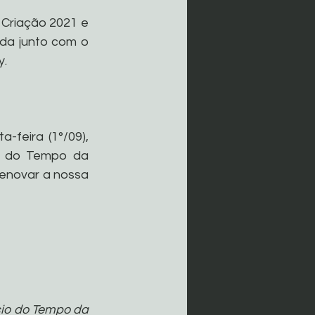
Criação 2021 e 
a junto com o 
y.
feira (1°/09), 
o do Tempo da 
enovar a nossa 
io do Tempo da 