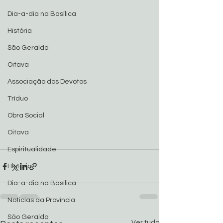
Dia-a-dia na Basílica
História
São Geraldo
Oitava
Associação dos Devotos
Tríduo
Obra Social
Oitava
Espiritualidade
História
Dia-a-dia na Basílica
Noticias da Província
São Geraldo
Ver tudo