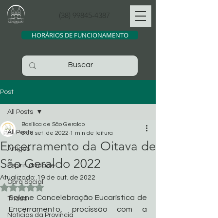
(38) 99845-4387
HORÁRIOS DE FUNCIONAMENTO
Post
All Posts
Basílica de São Geraldo
All Posts
6 de set. de 2022
1 min de leitura
Encerramento da Oitava de
Artigos
São Geraldo 2022
Espiritualidade
Atualizado:
19 de out. de 2022
Obra Social
Avaliado com NaN de 5 estrelas.
Solene Concelebração Eucarística de 
Tríduo
Encerramento, procissão com a 
Noticias da Província