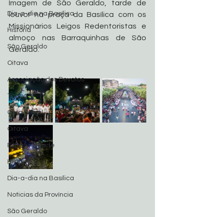
Imagem de São Geraldo, tarde de 
Dia-a-dia na Basílica
louvor na praça da Basílica com os 
Missionários Leigos Redentoristas e 
História
almoço nas Barraquinhas de São 
São Geraldo
Geraldo.
Oitava
Associação dos Devotos
Tríduo
Obra Social
Oitava
Espiritualidade
História
Dia-a-dia na Basílica
Noticias da Província
São Geraldo