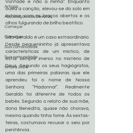
Vontade e não a minha”. Enquanto 
Artigos
ouvia a canção, elevou-se do solo em 
êxtase, com os braços abertos e os 
Associação dos Devotos
olhos fulgurando de brilho beatífico.
Começar
São Geraldo é um caso extraordinário. 
Começar
Desde pequenininho já apresentava 
Sua comunidade
características de um místico, de 
Sua comunidade
estar sempre imerso no mistério de 
Deus. Segundo os seus hagiógrafos, 
Oitava 2024
uma das primeiras palavras que ele 
aprendeu foi o nome de Nossa 
Senhora: “Madonna!”. Realmente 
Geraldo foi diferente de todos os 
bebês. Segundo o relato de sua mãe, 
dona Benedita, quase não chorava, 
mesmo quando tinha fome. Às sextas-
feiras, costumava recusar o seio por 
penitência.