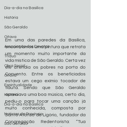
Dia-a-dia na Basílica
História
São Geraldo
Oitava
Em uma das paredes da Basílica, 
encontramos uma pintura que retrata 
Associação dos Devotos
um momento muito importante da 
Tríduo
vida mística de São Geraldo. Certa vez 
Obra Social
ele atendia os pobres na porta do 
Convento. Entre os beneficiados 
Oitava
estava um cego exímio tocador de 
Espiritualidade
flauta. Sendo que São Geraldo 
apreciava uma boa música, certo dia, 
História
pediu-o para tocar uma canção já 
Dia-a-dia na Basílica
muito conhecida, composta por 
Noticias da Província
Santo Afonso de Ligório, fundador da 
Congregação Redentorista: “Tua 
São Geraldo