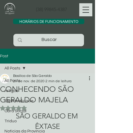
(38) 99845-4387
HORÁRIOS DE FUNCIONAMENTO
Post
All Posts
Basílica de São Geraldo
All Posts
21 de nov. de 2020
2 min de leitura
CONHECENDO SÃO
Artigos
GERALDO MAJELA
Espiritualidade
Avaliado com NaN de 5 estrelas.
Obra Social
SÃO GERALDO EM 
Tríduo
ÊXTASE
Noticias da Província