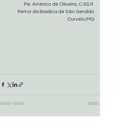
Pe. Américo de Oliveira, C.SS.R.
Reitor da Basílica de São Geraldo
Curvelo/MG
Ver tudo
Posts recentes