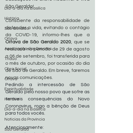
São Geraldo!
Dia-a-dia na Basílica
História
Consciente da responsabilidade de 
defender a vida, evitando o contágio 
São Geraldo
da COVID-19, informo-lhes que a 
Oitava
Oitava de São Geraldo 2020
, que se 
Associação dos Devotos
realizaria no período de 29 de agosto 
a 06 de setembro, foi transferida para 
Tríduo
o mês de outubro, por ocasião do dia 
Obra Social
de São de Geraldo. Em breve, faremos 
novas comunicações.
Oitava
Pedindo a intercessão de São 
Espiritualidade
Geraldo pelo nosso povo que sofre as 
terríveis consequências do Novo 
História
Coronavírus, rogo a bênção de Deus 
Dia-a-dia na Basílica
para todos vocês.
Noticias da Província
Atenciosamente: 
São Geraldo