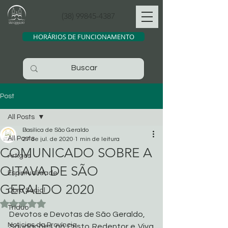
(38) 99845-4387
HORÁRIOS DE FUNCIONAMENTO
Post
All Posts
Basílica de São Geraldo
All Posts
27 de jul. de 2020
1 min de leitura
COMUNICADO SOBRE A
Artigos
OITAVA DE SÃO
Espiritualidade
GERALDO 2020
Obra Social
Avaliado com NaN de 5 estrelas.
Tríduo
Devotos e Devotas de São Geraldo,
Noticias da Província
Saudações no Cristo Redentor e Viva 