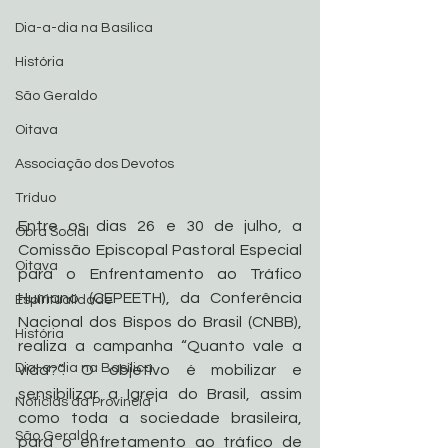
Dia-a-dia na Basílica
História
São Geraldo
Oitava
Associação dos Devotos
Tríduo
Entre os dias 26 e 30 de julho, a 
Obra Social
Comissão Episcopal Pastoral Especial 
Oitava
para o Enfrentamento ao Tráfico 
Humano (CEPEETH), da Conferência 
Espiritualidade
Nacional dos Bispos do Brasil (CNBB), 
História
realiza a campanha “Quanto vale a 
Dia-a-dia na Basílica
vida?”. O objetivo é mobilizar e 
sensibilizar a Igreja do Brasil, assim 
Noticias da Província
como toda a sociedade brasileira, 
São Geraldo
para o enfretamento ao tráfico de 