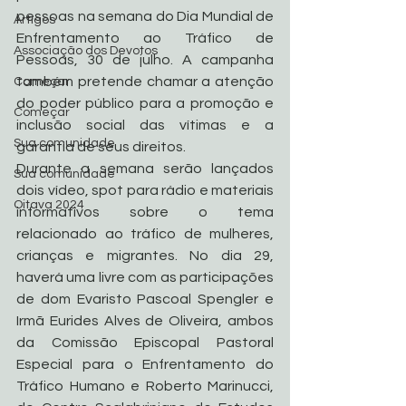
pessoas na semana do Dia Mundial de 
Artigos
Enfrentamento ao Tráfico de 
Associação dos Devotos
Pessoas, 30 de julho. A campanha 
também pretende chamar a atenção 
Começar
do poder público para a promoção e 
Começar
inclusão social das vítimas e a 
Sua comunidade
garantia de seus direitos.
Durante a semana serão lançados 
Sua comunidade
dois vídeo, spot para rádio e materiais 
Oitava 2024
informativos sobre o tema 
relacionado ao tráfico de mulheres, 
crianças e migrantes. No dia 29, 
haverá uma livre com as participações 
de dom Evaristo Pascoal Spengler e 
Irmã Eurides Alves de Oliveira, ambos 
da Comissão Episcopal Pastoral 
Especial para o Enfrentamento do 
Tráfico Humano e Roberto Marinucci, 