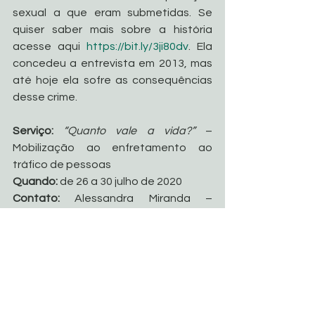
sexual a que eram submetidas. Se 
quiser saber mais sobre a história 
acesse aqui 
https://bit.ly/3ji80dv
. Ela 
concedeu a entrevista em 2013, mas 
até hoje ela sofre as consequências 
desse crime.
Serviço: 
“Quanto vale a vida?”
 – 
Mobilização ao enfretamento ao 
tráfico de pessoas
Quando:
 de 26 a 30 julho de 2020
Contato:
 Alessandra Miranda – 
alessandramiranda722@gmail.com
Whats: (61) 99142-4600
Fonte: 
https://www.cnbb.org.br/cnbb-
realiza-a-campanha-quanto-vale-a-