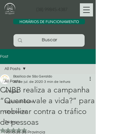
(38) 99845-4387
HORÁRIOS DE FUNCIONAMENTO
Post
All Posts
Basílica de São Geraldo
All Posts
30 de jul. de 2020
3 min de leitura
CNBB realiza a campanha
Artigos
“Quanto vale a vida?” para
Espiritualidade
mobilizar contra o tráfico
Obra Social
de pessoas
Tríduo
Avaliado com NaN de 5 estrelas.
Noticias da Província