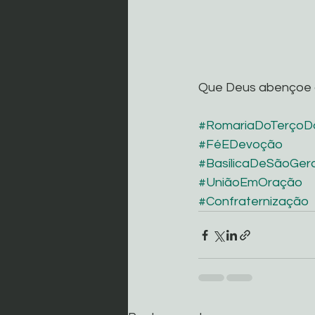
Que Deus abençoe 
#RomariaDoTerço
#FéEDevoção
#BasílicaDeSãoGer
#UniãoEmOração
#Confraternização