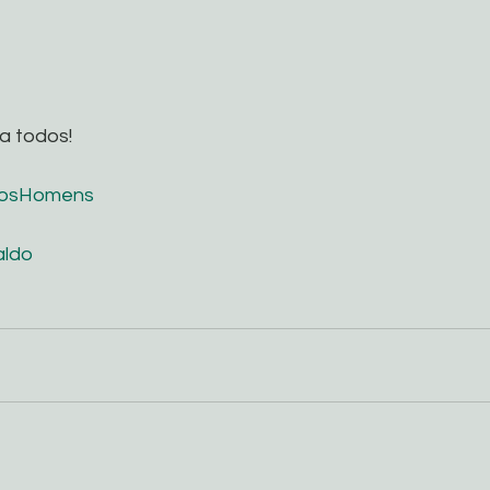
a todos!
DosHomens
aldo