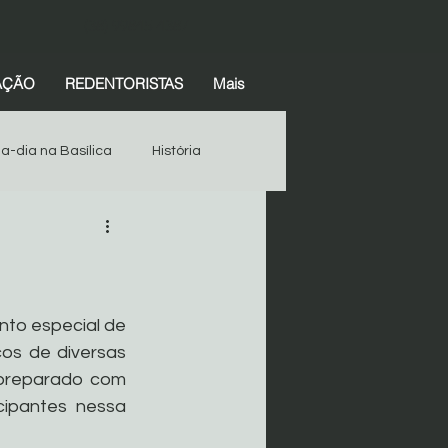
(38) 99845-4387
AÇÃO
REDENTORISTAS
Mais
-a-dia na Basílica
História
Espiritualidade
História
Devotos
Começar
nto especial de 
os de diversas 
preparado com 
cipantes nessa 