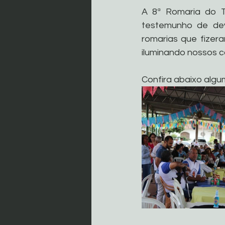
A 8ª Romaria do T
testemunho de dev
romarias que fizera
iluminando nossos c
Confira abaixo alg