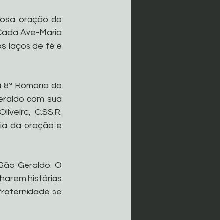
osa oração do 
Cada Ave-Maria 
 laços de fé e 
 8ª Romaria do 
raldo com sua 
veira, C.SS.R. 
a da oração e 
São Geraldo. O 
arem histórias 
raternidade se 