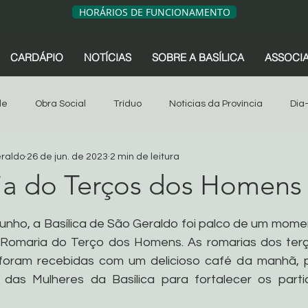
HORÁRIOS DE FUNCIONAMENTO
CARDÁPIO
NOTÍCIAS
SOBRE A BASÍLICA
ASSOCI
de
Obra Social
Tríduo
Noticias da Província
Dia
eraldo
26 de jun. de 2023
2 min de leitura
sociação dos Devotos
Tríduo
Obra Social
Oitava
ia do Terços dos Homens
de 5 estrelas.
s da Província
São Geraldo
Artigos
Associação dos 
 junho, a Basílica de São Geraldo foi palco de um mome
 Romaria do Terço dos Homens. As romarias dos terç
 foram recebidas com um delicioso café da manhã, 
Sua comunidade
Oitava 2024
 das Mulheres da Basílica para fortalecer os parti