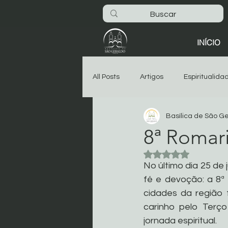
INÍCIO
All Posts
Artigos
Espiritualida
Basílica de São G
São Geraldo
Oitava
As
8ª Romar
Avaliado com NaN 
Dia-a-dia na Basílica
Noticia
No último dia 25 de
fé e devoção: a 8ª
cidades da região
Começar
Sua comunidade
carinho pelo Terço
jornada espiritual.