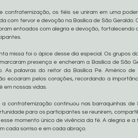
confraternização, os fiéis se uniram em uma poder
ada com fervor e devoção na Basílica de São Geraldo. 
ram entoados com alegria e devoção, fortalecendo os
cipantes.
ta missa foi o ápice desse dia especial. Os grupos da
marcaram presença e encheram a Basílica de São Ge
 As palavras do reitor da Basílica Pe. Américo de Oli
ão ecoaram pelos corações, recordando a importânci
é em nossas vidas.
 a confraternização continuou nas barraquinhas de 
tunidade para os participantes se reunirem, compartilh
sse momento único de vivência da fé. A alegria e a f
em cada sorriso e em cada abraço.