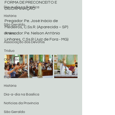
FORMA DE PRECONCEITO E 
Dia-a-dia na Basílica
DISCRIMINAÇÃO
História
Pregador: Pe. José Inácio de 
São Geraldo
Medeiros, C.Ss.R. (Aparecida – SP)
Animador: Pe. Nelson Antônio 
Oitava
Linhares, C.Ss.R (Juíz de Fora - MG)
Associação dos Devotos
Tríduo
Obra Social
Oitava
Espiritualidade
História
Dia-a-dia na Basílica
Noticias da Província
São Geraldo