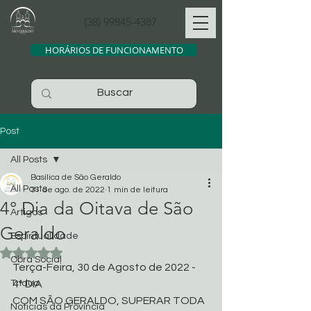
(38) 99845-4387
HORÁRIOS DE FUNCIONAMENTO
Post
All Posts
Basílica de São Geraldo
All Posts
31 de ago. de 2022
1 min de leitura
4° Dia da Oitava de São
Artigos
Geraldo
Espiritualidade
Avaliado com NaN de 5 estrelas.
Obra Social
Terça-Feira, 30 de Agosto de 2022 - 
Tríduo
4° DIA
COM SÃO GERALDO, SUPERAR TODA 
Noticias da Província