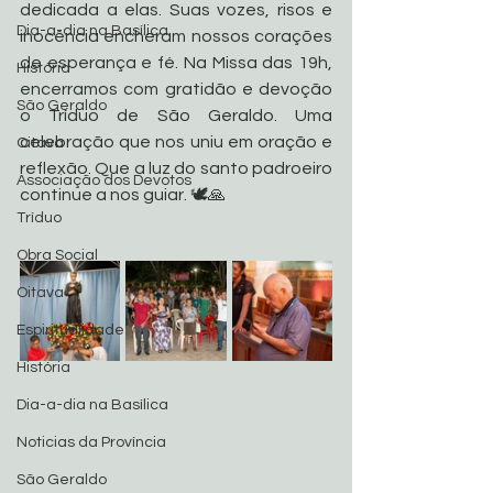
dedicada a elas. Suas vozes, risos e 
Dia-a-dia na Basílica
inocência encheram nossos corações 
de esperança e fé. Na Missa das 19h, 
História
encerramos com gratidão e devoção 
São Geraldo
o Tríduo de São Geraldo. Uma 
celebração que nos uniu em oração e 
Oitava
reflexão. Que a luz do santo padroeiro 
Associação dos Devotos
continue a nos guiar. 🕊️🙏
Tríduo
Obra Social
Oitava
Espiritualidade
História
Dia-a-dia na Basílica
Noticias da Província
São Geraldo