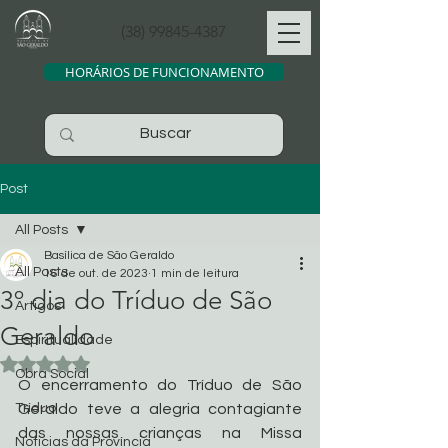
(38) 99845-4387
HORÁRIOS DE FUNCIONAMENTO
Post
All Posts
Basílica de São Geraldo
All Posts
16 de out. de 2023
1 min de leitura
3º dia do Tríduo de São
Artigos
Geraldo
Espiritualidade
Avaliado com NaN de 5 estrelas.
Obra Social
O encerramento do Tríduo de São 
Tríduo
Geraldo teve a alegria contagiante 
das nossas crianças na Missa 
Noticias da Província