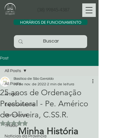
(38) 99845-4387
HORÁRIOS DE FUNCIONAMENTO
Post
All Posts
Basílica de São Geraldo
All Posts
10 de nov. de 2022
2 min de leitura
25 anos de Ordenação
Artigos
Presbiteral - Pe. Américo
Espiritualidade
de Oliveira, C.SS.R.
Obra Social
Avaliado com NaN de 5 estrelas.
Tríduo
Minha História 
Noticias da Província