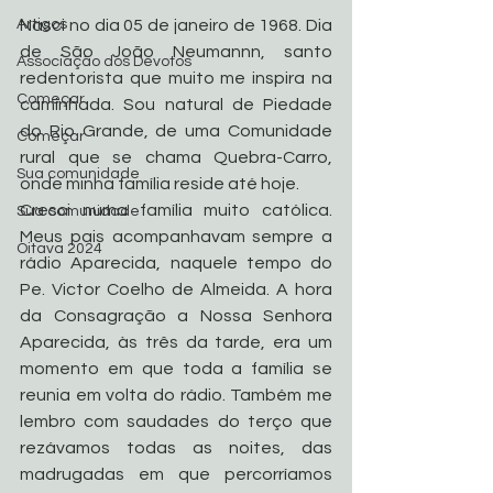
Artigos
Nasci no dia 05 de janeiro de 1968. Dia 
de São João Neumannn, santo 
Associação dos Devotos
redentorista que muito me inspira na 
Começar
caminhada. Sou natural de Piedade 
do Rio Grande, de uma Comunidade 
Começar
rural que se chama Quebra-Carro, 
Sua comunidade
onde minha família reside até hoje.
Cresci numa família muito católica. 
Sua comunidade
Meus pais acompanhavam sempre a 
Oitava 2024
rádio Aparecida, naquele tempo do 
Pe. Victor Coelho de Almeida. A hora 
da Consagração a Nossa Senhora 
Aparecida, às três da tarde, era um 
momento em que toda a família se 
reunia em volta do rádio. Também me 
lembro com saudades do terço que 
rezávamos todas as noites, das 
madrugadas em que percorríamos 