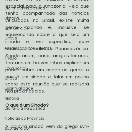
especial para a Amazônia. Pelo que 
Dia-a-dia na Basílica
tenho acompanhado das notícias 
História
veiculadas no Brasil, existe muita 
gente falando e, inclusive, se 
São Geraldo
equivocando sobre o que seja um 
Oitava
sínodo e, em específico, este 
Associação dos Devotos
dedicado à realidade Panamazônica. 
Sendo assim, caros amigos leitores, 
Tríduo
tentarei em breves linhas explicar um 
Obra Social
pouco sobre em aspectos gerais o 
que é um sínodo e falar um pouco 
Oitava
sobre esta reunião que se realizará 
Espiritualidade
nos próximos dias.
História
O que é um Sínodo?
Dia-a-dia na Basílica
Noticias da Província
A palavra sínodo vem do grego syn-
São Geraldo