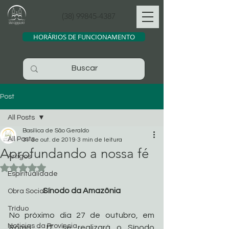
(38) 99845-4387
HORÁRIOS DE FUNCIONAMENTO
Post
All Posts
Basílica de São Geraldo
All Posts
31 de out. de 2019
3 min de leitura
Aprofundando a nossa fé
Artigos
Avaliado com NaN de 5 estrelas.
Espiritualidade
Sínodo da Amazônia
Obra Social
Tríduo
No próximo dia 27 de outubro, em 
Noticias da Província
Roma - IT, se realizará o Sínodo 