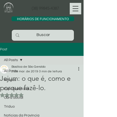
(38) 99845-4387
HORÁRIOS DE FUNCIONAMENTO
Post
All Posts
Basílica de São Geraldo
All Posts
7 de mar. de 2019
3 min de leitura
Jejum: o que é, como e
Artigos
porque fazê-lo.
Espiritualidade
Avaliado com NaN de 5 estrelas.
Obra Social
Tríduo
Noticias da Província