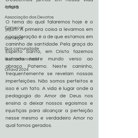
cristã.
Artigos
Associação dos Devotos
O tema do qual falaremos hoje é o 
Começar
jejum. A primeira coisa a levarmos em 
consideração é a de que estamos em 
Começar
caminho de santidade. Pela graça do 
Sua comunidade
Espírito Santo, em Cristo fazemos 
estrada neste mundo verso ao 
Sua comunidade
abraço Paterno. Neste caminho, 
Oitava 2024
frequentemente se revelam nossas 
imperfeições. Não somos perfeitos e 
isso é um fato. A vida é lugar onde a 
pedagogia do Amor de Deus nos 
ensina a deixar nossos egoísmos e 
injustiças para alcançar a perfeição 
nesse mesmo e verdadeiro Amor no 
qual fomos gerados.