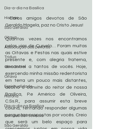
Dia-a-dia na Basílica
 Caros amigos devotos de São 
História
Geraldo Magela, paz no Cristo Jesus!
São Geraldo
Oitava
Quantas vezes nos encontramos 
pelas vias de Curvelo… Foram muitas 
Associação dos Devotos
as Oitavas e Festas nas quais estive 
Tríduo
presente e, com alegria fraterna, 
encontrei a tantos de vocês. Hoje, 
Obra Social
exercendo minha missão redentorista 
Oitava
em terra um pouco mais distantes, 
Espiritualidade
acolho o convite do reitor de nossa 
Basílica, P.e Américo de Oliveira, 
História
C.Ss.R., para assumir esta breve 
Dia-a-dia na Basílica
coluna, tentando responder algumas 
perguntas propostas por vocês. Creio 
Noticias da Província
que será um belo espaço para 
São Geraldo
crescermos juntos em nossa vida 