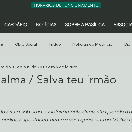
HORÁRIOS DE FUNCIONAMENTO
CARDÁPIO
NOTÍCIAS
SOBRE A BASÍLICA
ASSOCI
de
Obra Social
Tríduo
Noticias da Província
Dia
eraldo
31 de out. de 2018
2 min de leitura
sociação dos Devotos
Tríduo
Obra Social
Oitava
 alma / Salva teu irmão
de 5 estrelas.
s da Província
São Geraldo
Artigos
Associação dos 
a cristã sob uma luz inteiramente diferente quando o 
Sua comunidade
Oitava 2024
ntendido espontaneamente e sem querer como “Salva t