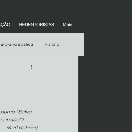
(38) 99845-4387
AÇÃO
REDENTORISTAS
Mais
-a-dia na Basílica
História
Espiritualidade
História
Devotos
Começar
axioma “Salva 
eu irmão”?
(Karl Rahner)