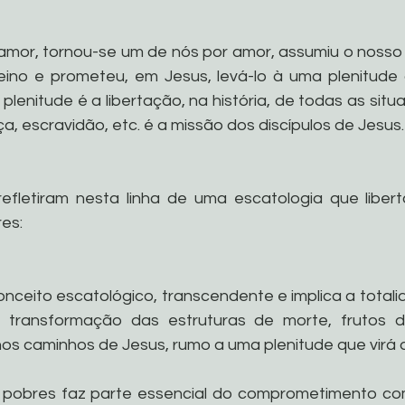
 amor, tornou-se um de nós por amor, assumiu o noss
ino e prometeu, em Jesus, levá-lo à uma plenitude 
lenitude é a libertação, na história, de todas as situ
a, escravidão, etc. é a missão dos discípulos de Jesus.
efletiram nesta linha de uma escatologia que liber
es: 
conceito escatológico, transcendente e implica a total
transformação das estruturas de morte, frutos 
 nos caminhos de Jesus, rumo a uma plenitude que virá 
s pobres faz parte essencial do comprometimento com