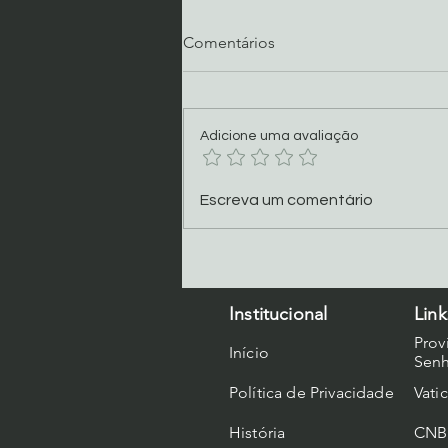
Comentários
Adicione uma avaliação
Semana Santana Basílica de
Escreva um comentário
São Geraldo
Institucional
Link
Prov
Início
Senh
Política de Privacidade
Vati
História
CNB