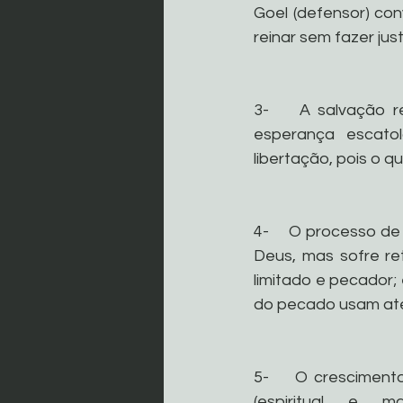
Goel (defensor) c
reinar sem fazer jus
3-    A salvação re
esperança escato
libertação, pois o 
4-    O processo de
Deus, mas sofre re
limitado e pecador; 
do pecado usam até 
5-    O cresciment
(espiritual e m