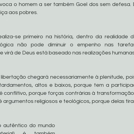
onvoca o homem a ser também Goel dos sem defesa. 
tiça aos pobres. 
aliza-se primeiro na história, dentro da realidade 
lógica não pode diminuir o empenho nas tarefas
que virá de Deus está baseado nas realizações humanas
 libertação chegará necessariamente à plenitude, pois 
tardamentos, altos e baixos, porque tem a particip
é conflitivo, porque forças contrárias à transformação
argumentos religiosos e teológicos, porque delas tira
o autêntico do mundo 
aterial) é também 