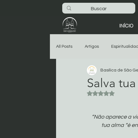
INÍCIO
All Posts
Artigos
Espiritualida
Basílica de São G
São Geraldo
Oitava
As
Salva tua
Avaliado com NaN 
Dia-a-dia na Basílica
Noticia
“Não aparece a vid
Começar
Sua comunidade
tua alma “é e