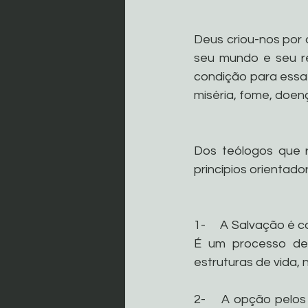
Deus criou-nos por
seu mundo e seu re
condição para essa p
miséria, fome, doenç
Dos teólogos que r
princípios orientador
1-     A Salvação é 
É um processo de 
estruturas de vida,
2-    A opção pelo