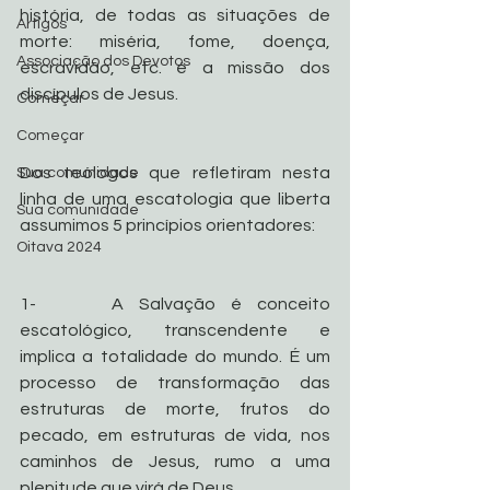
história, de todas as situações de 
Artigos
morte: miséria, fome, doença, 
Associação dos Devotos
escravidão, etc. é a missão dos 
discípulos de Jesus. 
Começar
Começar
Dos teólogos que refletiram nesta 
Sua comunidade
linha de uma escatologia que liberta 
Sua comunidade
assumimos 5 princípios orientadores: 
Oitava 2024
1-     A Salvação é conceito 
escatológico, transcendente e 
implica a totalidade do mundo. É um 
processo de transformação das 
estruturas de morte, frutos do 
pecado, em estruturas de vida, nos 
caminhos de Jesus, rumo a uma 
plenitude que virá de Deus.