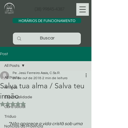
(38) 99845-4387
HORÁRIOS DE FUNCIONAMENTO
Post
All Posts
Pe. Jesú Ferreira Assis, C.Ss.R.
All Posts
31 de out de 2018
2 min de leitura
Salva tua alma / Salva teu
Artigos
irmão
Espiritualidade
Avaliado com NaN de 5 estrelas.
Obra Social
Tríduo
“Não aparece a vida cristã sob uma 
Noticias da Província