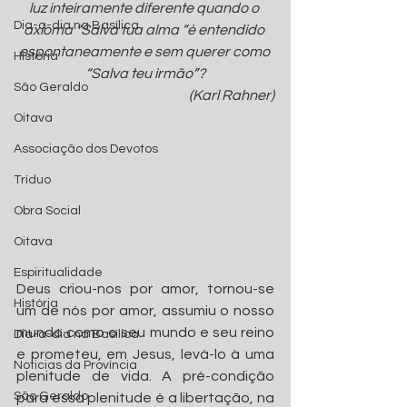
luz inteiramente diferente quando o 
Dia-a-dia na Basílica
axioma “Salva tua alma “é entendido 
espontaneamente e sem querer como 
História
“Salva teu irmão”?
São Geraldo
(Karl Rahner)
Oitava
Associação dos Devotos
Tríduo
Obra Social
Oitava
Espiritualidade
Deus criou-nos por amor, tornou-se 
História
um de nós por amor, assumiu o nosso 
mundo como o seu mundo e seu reino 
Dia-a-dia na Basílica
e prometeu, em Jesus, levá-lo à uma 
Noticias da Província
plenitude de vida. A pré-condição 
São Geraldo
para essa plenitude é a libertação, na 