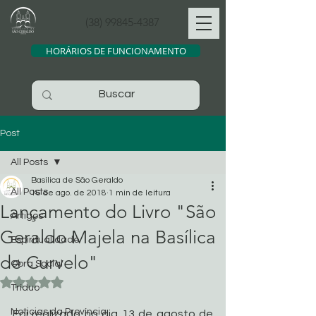
(38) 99845-4387
HORÁRIOS DE FUNCIONAMENTO
Post
All Posts
Basílica de São Geraldo
All Posts
16 de ago. de 2018
1 min de leitura
Lançamento do Livro "São
Artigos
Geraldo Majela na Basílica
Espiritualidade
de Curvelo"
Obra Social
Avaliado com NaN de 5 estrelas.
Tríduo
Noticias da Província
Foi realizado no dia 13 de agosto de 