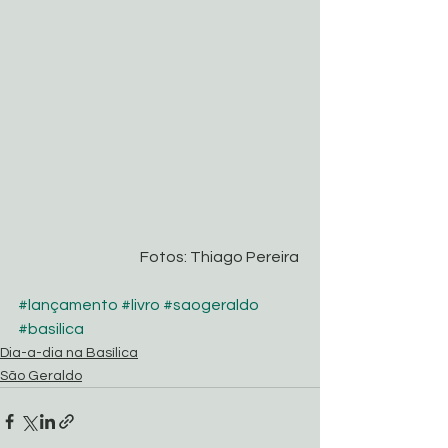
Fotos: Thiago Pereira 
#lançamento
#livro
#saogeraldo
#basilica
Dia-a-dia na Basílica
São Geraldo