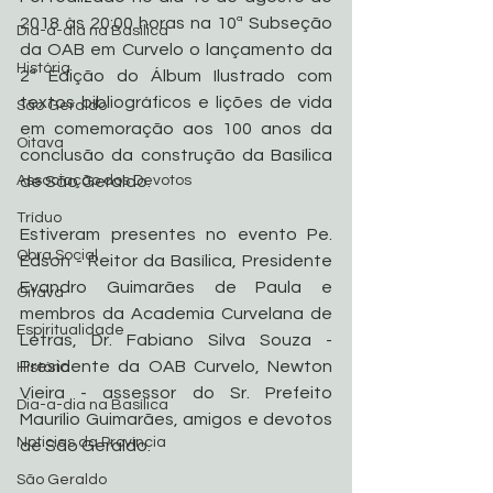
2018 às 20:00 horas na 10ª Subseção 
Dia-a-dia na Basílica
da OAB em Curvelo o lançamento da 
História
2ª Edição do Álbum Ilustrado com 
textos bibliográficos e lições de vida 
São Geraldo
em comemoração aos 100 anos da 
Oitava
conclusão da construção da Basílica 
Associação dos Devotos
de São Geraldo.
Tríduo
Estiveram presentes no evento Pe. 
Obra Social
Edson - Reitor da Basílica, Presidente 
Evandro Guimarães de Paula e 
Oitava
membros da Academia Curvelana de 
Espiritualidade
Letras, Dr. Fabiano Silva Souza - 
Presidente da OAB Curvelo, Newton 
História
Vieira - assessor do Sr. Prefeito 
Dia-a-dia na Basílica
Maurílio Guimarães, amigos e devotos 
Noticias da Província
de São Geraldo.
São Geraldo