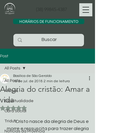
(38) 99845-4387
HORÁRIOS DE FUNCIONAMENTO
Post
All Posts
Basílica de São Geraldo
All Posts
18 de jul. de 2018
2 min de leitura
Alegria do cristão: Amar a
Artigos
vida
Espiritualidade
Avaliado com NaN de 5 estrelas.
Obra Social
Tríduo
“Cristo nasce da alegria de Deus e 
morre e ressuscita para trazer alegria 
Noticias da Província