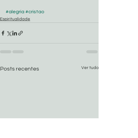
#alegria
#cristao
Espiritualidade
Ver tudo
Posts recentes