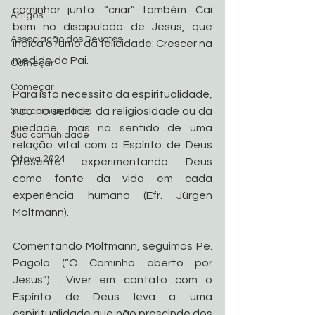
caminhar junto: “criar” também. Cai 
Artigos
bem no discipulado de Jesus, que 
Associação dos Devotos
indica o rumo da felicidade: Crescer na 
medida do Pai. 
Começar
Começar
Para isto necessita da espiritualidade, 
não no sentido da religiosidade ou da 
Sua comunidade
piedade, mas no sentido de uma 
Sua comunidade
relação vital com o Espírito de Deus 
Oitava 2024
presente: experimentando Deus 
como fonte da vida em cada 
experiência humana (Efr. Jürgen 
Moltmann).
Comentando Moltmann, seguimos Pe. 
Pagola (“O Caminho aberto por 
Jesus”). ...Viver em contato com o 
Espírito de Deus leva a uma 
espiritualidade que não prescinde dos 