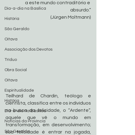
a este mundo contraditório e 
Dia-a-dia na Basílica
absurdo.”
(Jürgen Moltmann)
História
São Geraldo
Oitava
Associação dos Devotos
Tríduo
Obra Social
Oitava
Espiritualidade
Teilhard de Chardin, teólogo e 
História
cientista, classifica entre os indivíduos 
na busca da felicidade, o “Ardente”, 
Dia-a-dia na Basílica
aquele que vê o mundo em 
Noticias da Província
transformação, em desenvolvimento; 
São Geraldo
sua felicidade é entrar na jogada, 