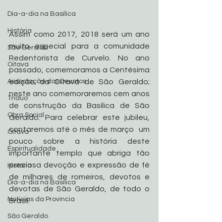
Dia-a-dia na Basílica
História
Assim como 2017, 2018 será um ano 
muito especial para a comunidade 
São Geraldo
Redentorista de Curvelo. No ano 
Oitava
passado, comemoramos a Centésima 
Associação dos Devotos
edição da Oitava de São Geraldo; 
neste ano comemoraremos cem anos 
Tríduo
de construção da Basílica de São 
Obra Social
Geraldo. Para celebrar este jubileu, 
contaremos até o mês de março  um 
Oitava
pouco sobre a história deste 
Espiritualidade
importante templo que abriga tão 
preciosa devoção e expressão de fé 
História
de milhares de romeiros, devotos e 
Dia-a-dia na Basílica
devotas de São Geraldo, de todo o 
Noticias da Província
Brasil.
São Geraldo