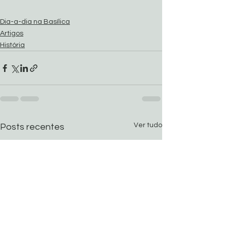
Dia-a-dia na Basílica
Artigos
História
Ver tudo
Posts recentes