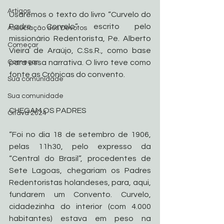
Artigos
Usaremos o texto do livro “Curvelo do 
Padre Corvelo” escrito pelo 
Associação dos Devotos
missionário Redentorista, Pe. Alberto 
Começar
Vieira de Araújo, C.Ss.R., como base 
Começar
para essa narrativa. O livro teve como 
fonte as Crônicas do convento. 
Sua comunidade
Sua comunidade
CHEGAM OS PADRES
Oitava 2024
“Foi no dia 18 de setembro de 1906, 
pelas 11h30, pelo expresso da 
“Central do Brasil”, procedentes de 
Sete Lagoas, chegariam os Padres 
Redentoristas holandeses, para, aqui, 
fundarem um Convento. Curvelo, 
cidadezinha do interior (com 4.000 
habitantes) estava em peso na 