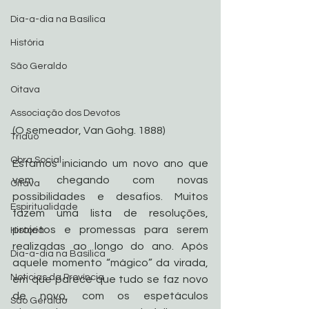
Dia-a-dia na Basílica
História
São Geraldo
Oitava
Associação dos Devotos
(O semeador, Van Gohg. 1888)
Tríduo
Obra Social
Estamos iniciando um novo ano que 
vem chegando com novas 
Oitava
possibilidades e desafios. Muitos 
Espiritualidade
fazem uma lista de resoluções, 
projetos e promessas para serem 
História
realizadas ao longo do ano. Após 
Dia-a-dia na Basílica
aquele momento “mágico” da virada, 
Noticias da Província
em que parece que tudo se faz novo 
de novo, com os espetáculos 
São Geraldo