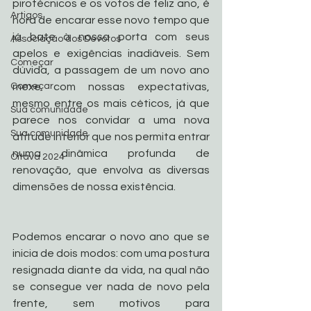
pirotécnicos e os votos de feliz ano, é 
Artigos
hora de encarar esse novo tempo que 
já bate à nossa porta com seus 
Associação dos Devotos
apelos e exigências inadiáveis. Sem 
Começar
dúvida, a passagem de um novo ano 
mexe com nossas expectativas, 
Começar
mesmo entre os mais céticos, já que 
Sua comunidade
parece nos convidar a uma nova 
Sua comunidade
atitude interior que nos permita entrar 
numa dinâmica profunda de 
Oitava 2024
renovação, que envolva as diversas 
dimensões de nossa existência.
Podemos encarar o novo ano que se 
inicia de dois modos: com uma postura 
resignada diante da vida, na qual não 
se consegue ver nada de novo pela 
frente, sem motivos para 