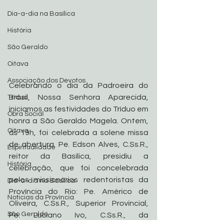
Dia-a-dia na Basílica
História
São Geraldo
Oitava
Associação dos Devotos
Celebrando o dia da Padroeira do 
Brasil, Nossa Senhora Aparecida, 
Tríduo
iniciamos as festividades do Tríduo em 
Obra Social
honra a São Geraldo Magela. Ontem, 
Oitava
às 19h, foi celebrada a solene missa 
de abertura. Pe. Edson Alves, C.Ss.R., 
Espiritualidade
reitor da Basílica, presidiu a 
História
celebração, que foi concelebrada 
pelos missionários redentoristas da 
Dia-a-dia na Basílica
Província do Rio: Pe. Américo de 
Noticias da Província
Oliveira, C.Ss.R., Superior Provincial,  
São Geraldo
Pe. Luciano Ivo, C.Ss.R., da 