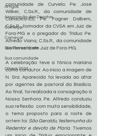
comunidade de Curvelo; Pe. José 
Artigos
Wilker, C.Ss.R., da comunidade de 
Associação dos Devotos
Cariacica-ES; Pe. Fagner Dalbem, 
C.Ss.R., formador da CVSA em Juiz de 
Começar
Fora-MG e o pregador do Tríduo Pe. 
Começar
Alfredo Viana, C.Ss.R., da comunidade 
do Floresta em Juiz de Fora-MG.
Sua comunidade
Sua comunidade
A celebração teve a tônica mariana 
Oitava 2024
como condutor. Ao início a imagem de 
N. Sra. Aparecida foi levada ao altar 
por agentes de pastoral da Basílica. 
Ao final, foi realizada a consagração à 
Nossa Senhora. Pe. Alfredo conduziu 
sua reflexão  com muita sensibilidade, 
o tema proposto para a noite de 
ontem foi: 
São Geraldo, testemunha do 
Redentor e devoto de Maria. 
Tivemos 
um início de Tríduo emocionante e 