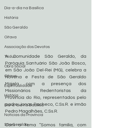
Dia-a-dia na Basílica
História
São Geraldo
Oitava
Associação dos Devotos
A Comunidade São Geraldo, da 
Tríduo
Paróquia Santuário São João Bosco, 
Obra Social
em São João Del-Rei (MG), celebra a 
Oitava
Novena e Festa de São Geraldo 
Majela com a presença dos 
Espiritualidade
Missionários Redentoristas da 
História
Província do Rio, representados pelo 
padre Jonas Pacheco, C.Ss.R. e irmão 
Dia-a-dia na Basílica
Pedro Magalhães, C.Ss.R.
Noticias da Província
Com o tema “Somos família, com 
São Geraldo