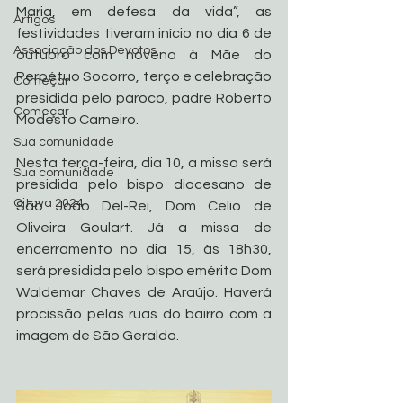
Maria, em defesa da vida”, as 
Artigos
festividades tiveram início no dia 6 de 
Associação dos Devotos
outubro com novena à Mãe do 
Perpétuo Socorro, terço e celebração 
Começar
presidida pelo pároco, padre Roberto 
Começar
Modesto Carneiro.
Sua comunidade
Nesta terça-feira, dia 10, a missa será 
Sua comunidade
presidida pelo bispo diocesano de 
Oitava 2024
São João Del-Rei, Dom Celio de 
Oliveira Goulart. Já a missa de 
encerramento no dia 15, às 18h30, 
será presidida pelo bispo emérito Dom 
Waldemar Chaves de Araújo. Haverá 
procissão pelas ruas do bairro com a 
imagem de São Geraldo.