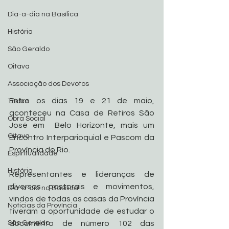
Dia-a-dia na Basílica
História
São Geraldo
Oitava
Associação dos Devotos
Entre os dias 19 e 21 de maio, 
Tríduo
aconteceu na Casa de Retiros São 
Obra Social
José em  Belo Horizonte, mais um 
Oitava
Encontro Interparioquial e Pascom da 
Província do Rio.
Espiritualidade
História
Representantes e lideranças de 
diversas pastorais e movimentos, 
Dia-a-dia na Basílica
vindos de todas as casas da Província 
Noticias da Província
tiveram a oportunidade de estudar o 
documento de número 102 das 
São Geraldo