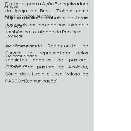
Diretrizes para a Ação Evangelizadora 
Artigos
da Igreja no Brasil. Tinham como 
Associação dos Devotos
objetivo avaliar os trabalhos pastorais 
desenvolvidos em cada comunidade e 
Começar
também na totalidade da Província.
Começar
A Comunidade Redentorista de 
Sua comunidade
Curvelo foi representada pelos 
Sua comunidade
seguintes agentes de pastoral: 
Oitava 2024
Cleonice da pastoral da Acolhida, 
Sônia da Liturgia e José Veloso da 
PASCOM (comunicação).