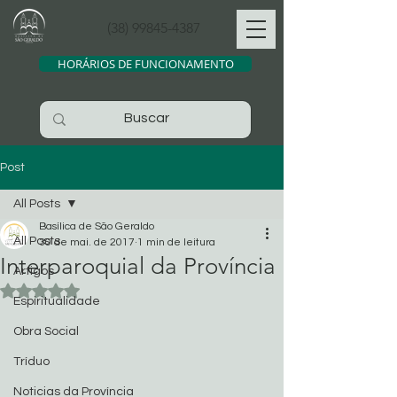
(38) 99845-4387
HORÁRIOS DE FUNCIONAMENTO
Post
All Posts
Basílica de São Geraldo
All Posts
30 de mai. de 2017
1 min de leitura
Interparoquial da Província
Artigos
Avaliado com NaN de 5 estrelas.
Espiritualidade
Obra Social
Tríduo
Noticias da Província