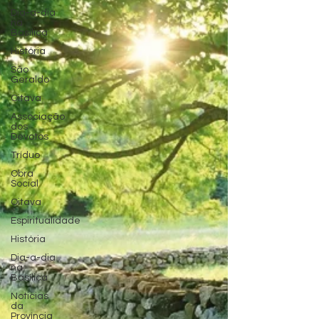
Dia-a-dia
na
Basílica
História
São
Geraldo
Oitava
Associação
dos
Devotos
Tríduo
Obra
Social
Oitava
Espiritualidade
História
Dia-a-dia
na
Basílica
Noticias
da
Província