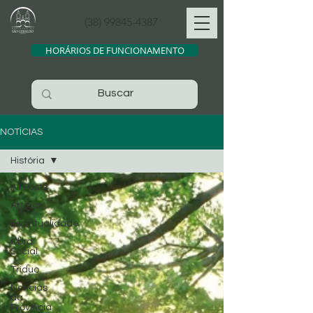
(38) 99845-4387
HORÁRIOS DE FUNCIONAMENTO
NOTÍCIAS
História
All Posts
Artigos
Espiritualidade
Obra
Social
Tríduo
Noticias
da
Província