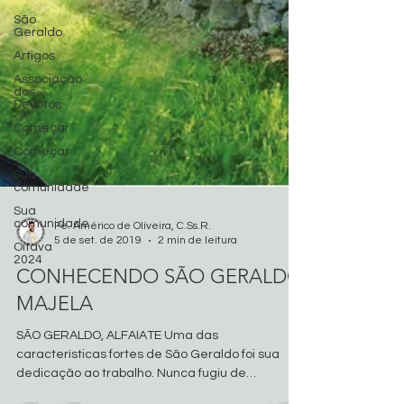
São
Geraldo
Artigos
Associação
dos
Devotos
Começar
Começar
Sua
comunidade
Sua
comunidade
Oitava
Pe. Américo de Oliveira, C.Ss.R.
2024
5 de set. de 2019
2 min de leitura
CONHECENDO SÃO GERALDO
MAJELA
SÃO GERALDO, ALFAIATE Uma das
características fortes de São Geraldo foi sua
dedicação ao trabalho. Nunca fugiu de