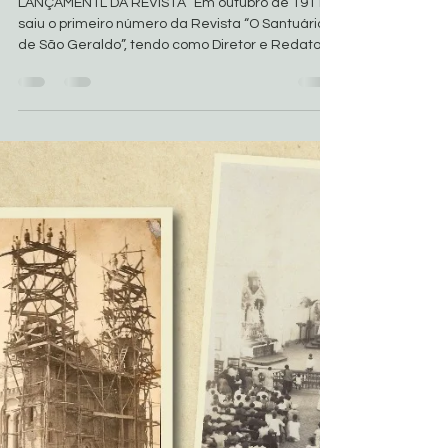
Basílica de São Geraldo
22 de fev. de 2018
2 min de leitura
Memória agradecida: 100 anos
de construção da Basílica
LANÇAMENTL DA REVISTA “Em outubro de 1911
saiu o primeiro número da Revista “O Santuário
de São Geraldo”, tendo como Diretor e Redator
o...